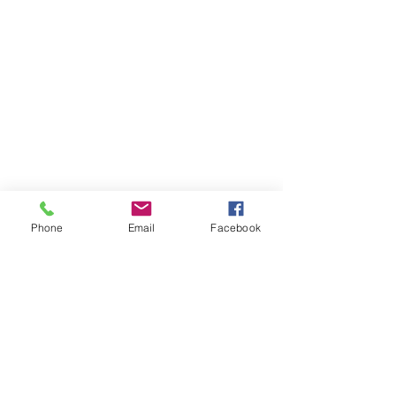
Phone
Email
Facebook
Sobre a empresa
Siga-nos no twitter
Serviços
Curta-nos no facebook
Clientes
Faça parte de nossa equipe
Carreiras
Dê-nos seu feedback