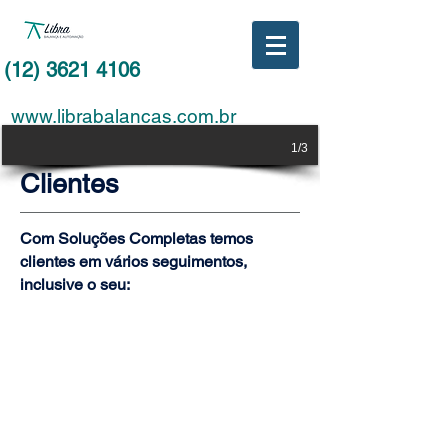
(12) 3621 4106
www.librabalancas.com.br
email:
libra@librabalancas.com.br
1/3
Clientes
Com Soluções Completas temos
clientes em vários seguimentos,
inclusive o seu: