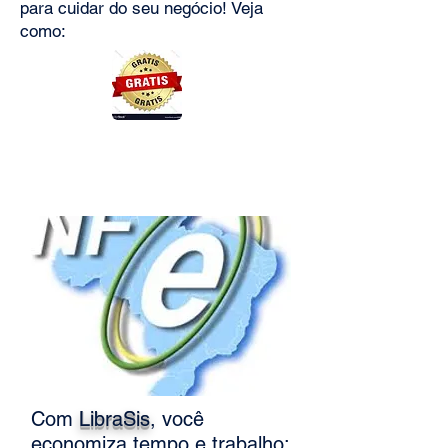
para cuidar do seu negócio! Veja
como:
Emissor de NFe
Com
LibraSis
, você
economiza tempo e trabalho: